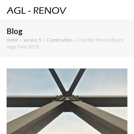
Blog
Home
»
service-5
»
Construction
»
Chantier Pernod Ricard
siège Paris 2019