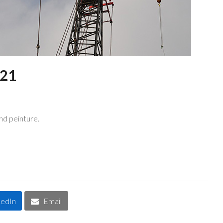
021
nd peinture.
kedIn
Email