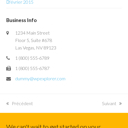
février 2015
Business Info
1234 Main Street
Floor 5, Suite #678
Las Vegas, NV 89123
1 (800) 555-6789
1 (800) 555-6787
dummy@wpexplorer.com
Précédent
Suivant
previous
next
post:
post:
We can't wait to get started on your