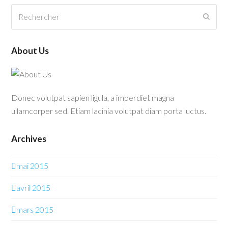
Rechercher
Envo
About Us
Donec volutpat sapien ligula, a imperdiet magna
ullamcorper sed. Etiam lacinia volutpat diam porta luctus.
Archives
mai 2015
avril 2015
mars 2015