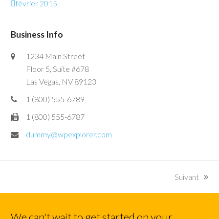
février 2015
Business Info
1234 Main Street
Floor 5, Suite #678
Las Vegas, NV 89123
1 (800) 555-6789
1 (800) 555-6787
dummy@wpexplorer.com
Suivant
next
post:
We can't wait to get started on your