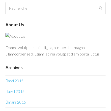
Rechercher
Envo
About Us
Donec volutpat sapien ligula, a imperdiet magna
ullamcorper sed. Etiam lacinia volutpat diam porta luctus.
Archives
mai 2015
avril 2015
mars 2015